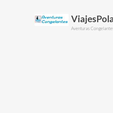
Skip
to
content
ViajesPo
Aventuras Congelante