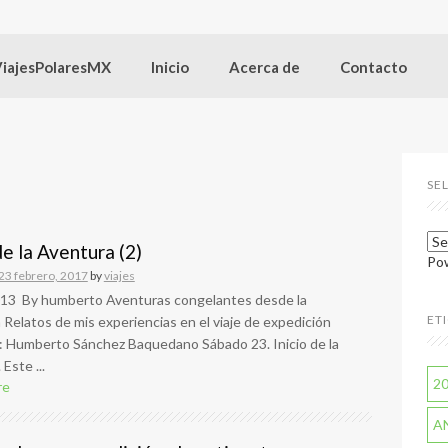
ViajesPolaresMX
Inicio
Acerca de
Contacto
SE
de la Aventura (2)
Po
23 febrero, 2017
by
viajes
13 By humberto Aventuras congelantes desde la
ET
 Relatos de mis experiencias en el viaje de expedición
: Humberto Sánchez Baquedano Sábado 23. Inicio de la
Este ...
2
re
A