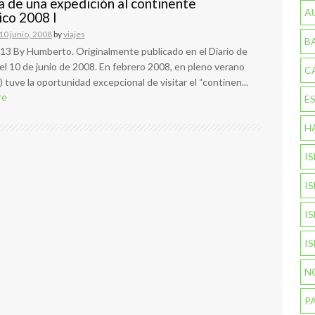
a de una expedición al continente
A
ico 2008 I
10 junio, 2008
by
viajes
B
13 By Humberto. Originalmente publicado en el Diario de
el 10 de junio de 2008. En febrero 2008, en pleno verano
C
1) tuve la oportunidad excepcional de visitar el “continen...
re
E
H
I
I
I
I
N
P