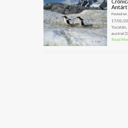
Crónic
Antárt
Posted on
17/01/20
Yucatán, 
austral (
Read Mo