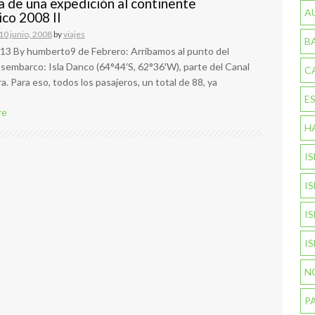
a de una expedición al continente
A
ico 2008 II
10 junio, 2008
by
viajes
B
13 By humberto9 de Febrero: Arribamos al punto del
sembarco: Isla Danco (64°44′S, 62°36′W), parte del Canal
C
a. Para eso, todos los pasajeros, un total de 88, ya
E
re
H
I
I
I
I
N
P