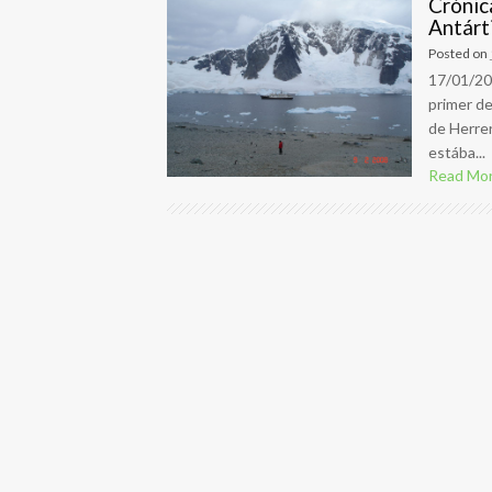
Crónic
Antárt
Posted on
17/01/20
primer de
de Herrer
estába...
Read Mo