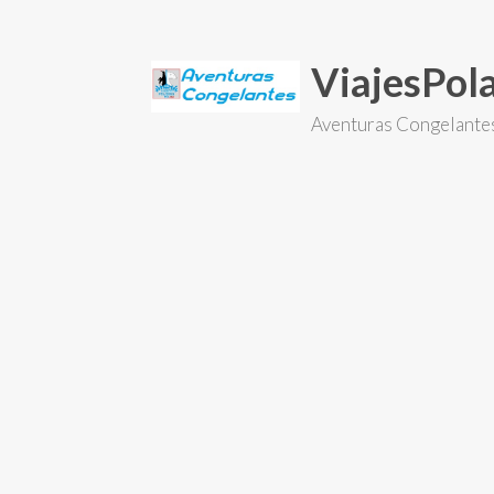
Skip
to
content
ViajesPo
Aventuras Congelante