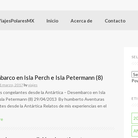
ViajesPolaresMX
Inicio
Acerca de
Contacto
SE
arco en Isla Perch e Isla Petermann (8)
Po
1 marzo, 2017
by
viajes
s congelantes desde la Antártica – Desembarco en Isla
ET
Isla Petermann (8) 29/04/2013 By humberto Aventuras
es desde la Antártica Relatos de mis experiencias en el
2
re
A