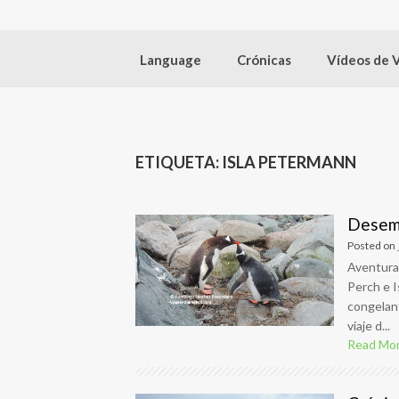
Language
Crónicas
Vídeos de 
ETIQUETA:
ISLA PETERMANN
Desemb
Posted on
Aventura
Perch e 
congelant
viaje d...
Read Mo