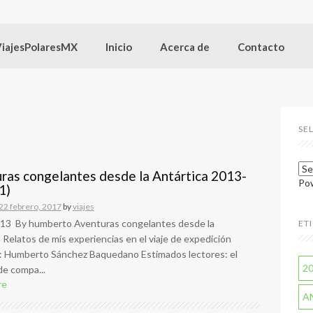
ViajesPolaresMX
Inicio
Acerca de
Contacto
SE
ras congelantes desde la Antártica 2013-
Po
(1)
22 febrero, 2017
by
viajes
13 By humberto Aventuras congelantes desde la
ET
 Relatos de mis experiencias en el viaje de expedición
: Humberto Sánchez Baquedano Estimados lectores: el
2
de compa...
re
A