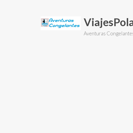
Skip
to
content
ViajesPo
Aventuras Congelante