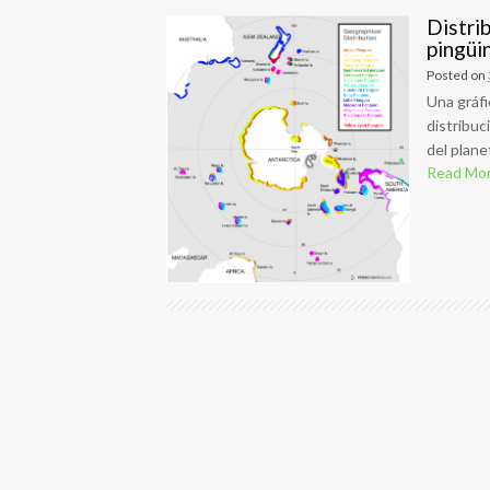
Distri
pingüi
Posted on
Una gráfi
distribuc
del planet
Read Mo