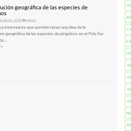
A
bución geográfica de las especies de
nos
B
3 agosto, 2016
by
viajes
ca interesante que permite tener una idea de la
C
ión geográfica de las especies de pingüinos en el Polo Sur
a:...
E
re
H
I
I
I
I
N
P