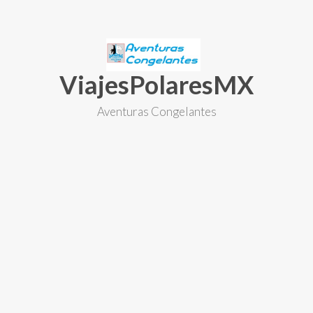
Skip
to
content
ViajesPolaresMX
Aventuras Congelantes