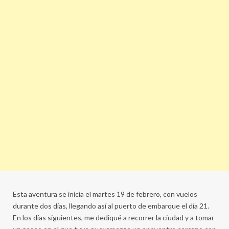
Esta aventura se inicia el martes 19 de febrero, con vuelos
durante dos días, llegando así al puerto de embarque el día 21.
En los días siguientes, me dediqué a recorrer la ciudad y a tomar