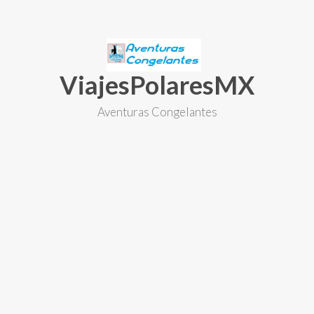
Skip
to
content
ViajesPolaresMX
Aventuras Congelantes