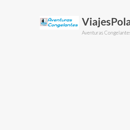
Skip
to
content
ViajesPo
Aventuras Congelante