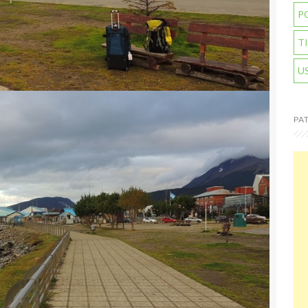
P
T
U
PA