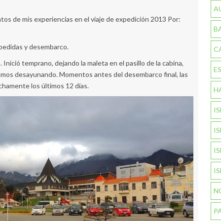
A
os de mis experiencias en el viaje de expedición 2013 Por:
B
spedidas y desembarco.
C
nició temprano, dejando la maleta en el pasillo de la cabina,
E
bamos desayunando. Momentos antes del desembarco final, las
hamente los últimos 12 días.
H
I
I
I
I
N
P