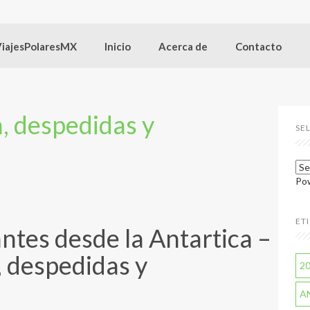
ViajesPolaresMX
Inicio
Acerca de
Contacto
, despedidas y
SE
Po
ET
ntes desde la Antartica –
, despedidas y
2
A