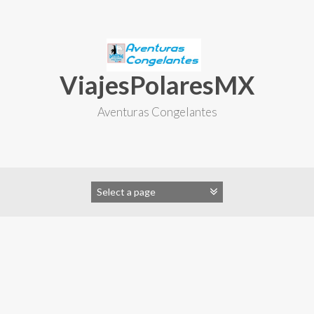
Skip
to
content
ViajesPolaresMX
Aventuras Congelantes