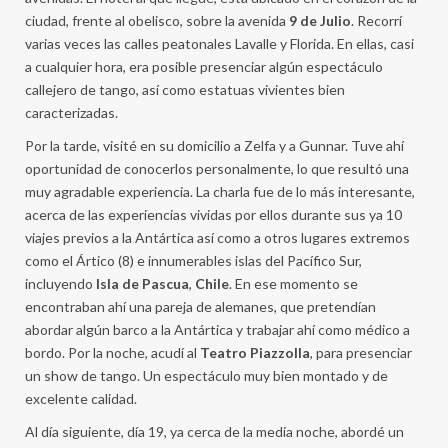
ciudad, frente al obelisco, sobre la avenida
9 de Julio
. Recorrí
varias veces las calles peatonales Lavalle y Florida. En ellas, casi
a cualquier hora, era posible presenciar algún espectáculo
callejero de tango, así como estatuas vivientes bien
caracterizadas.
Por la tarde, visité en su domicilio a Zelfa y a Gunnar. Tuve ahí
oportunidad de conocerlos personalmente, lo que resultó una
muy agradable experiencia. La charla fue de lo más interesante,
acerca de las experiencias vividas por ellos durante sus ya 10
viajes previos a la Antártica así como a otros lugares extremos
como el Ártico (8) e innumerables islas del Pacífico Sur,
incluyendo
Isla de Pascua
,
Chile
. En ese momento se
encontraban ahí una pareja de alemanes, que pretendían
abordar algún barco a la Antártica y trabajar ahí como médico a
bordo. Por la noche, acudí al
Teatro Piazzolla
, para presenciar
un show de tango. Un espectáculo muy bien montado y de
excelente calidad.
Al día siguiente, día 19, ya cerca de la media noche, abordé un