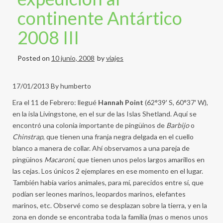
continente Antártico
2008 III
Posted on
10 junio, 2008
by
viajes
17/01/2013 By humberto
Era el 11 de Febrero: llegué
Hannah Point
(62°39′ S, 60°37′ W),
en la isla Livingstone, en el sur de las Islas Shetland. Aquí se
encontró una colonia importante de pingüinos de
Barbijo
o
Chinstrap
, que tienen una franja negra delgada en el cuello
blanco a manera de collar. Ahí observamos a una pareja de
pingüinos
Macaroni
, que tienen unos pelos largos amarillos en
las cejas. Los únicos 2 ejemplares en ese momento en el lugar.
También había varios animales, para mí, parecidos entre sí, que
podían ser leones marinos, leopardos marinos, elefantes
marinos, etc. Observé como se desplazan sobre la tierra, y en la
zona en donde se encontraba toda la familia (mas o menos unos