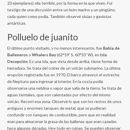
20 ejemplares) olía terrible, por la forma en la que viven. Fui
testigo de una discusión entre un león marino y un pingüino,
cada quien como podía. También observé skúas y gaviotas
antárticas.
Polluelo de juanito
El último punto visitado, y no menos interesante, fue
Bahía de
Balleneros
o
Whalers Bay
(62°59′ S, 60°33′ W), en
Isla
Decepción
. Es una isla, que vista desde arriba, tiene forma de
herradura. Se trata del cráter de un volcán submarino. La última
erupción registrada fue en 1970. El barco atravesó el estrecho
de Neptuno para ingresar al interior. En la costa podía
observarse una neblina o vapor que salía de la tierra. Se trata de
aguas termales, que son calentadas por efecto del mismo
volcán. Recorrí esa zona. Observé lo que son los restos de unos
antiguos y enormes tanques de metal, que se pudieran
confundir con tanques de combustible, pero que en realidad
eran para almacenar la grasa de las ballenas que eran cazadas
hace algunas décadas. Hoy todo en ruinas. Se pueden observar