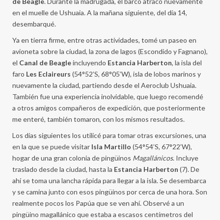
de Beagle
. Durante la madrugada, el barco atracó nuevamente
en el muelle de Ushuaia. A la mañana siguiente, del día 14,
desembarqué.
Ya en tierra firme, entre otras actividades, tomé un paseo en
avioneta sobre la ciudad, la zona de lagos (Escondido y Fagnano),
el
Canal de Beagle
incluyendo
Estancia Harberton
, la isla del
faro
Les Eclaireurs
(54°52’S, 68°05’W), isla de lobos marinos y
nuevamente la ciudad, partiendo desde el Aeroclub Ushuaia.
También fue una experiencia inolvidable, que luego recomendé
a otros amigos compañeros de expedición, que posteriormente
me enteré, también tomaron, con los mismos resultados.
Los días siguientes los utilicé para tomar otras excursiones, una
en la que se puede visitar
Isla Martillo
(54°54’S, 67°22’W),
hogar de una gran colonia de pingüinos
Magallánicos
. Incluye
traslado desde la ciudad, hasta la
Estancia Harberton
(7). De
ahí se toma una lancha rápida para llegar a la isla. Se desembarca
y se camina junto con esos pingüinos por cerca de una hora. Son
realmente pocos los Papúa que se ven ahí. Observé a un
pingüino magallánico que estaba a escasos centímetros del