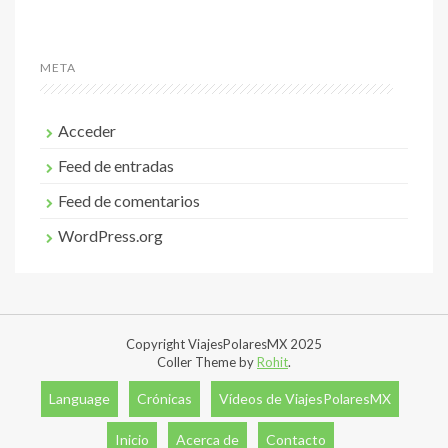
META
Acceder
Feed de entradas
Feed de comentarios
WordPress.org
Copyright ViajesPolaresMX 2025
Coller Theme by
Rohit
.
Language
Crónicas
Vídeos de ViajesPolaresMX
Inicio
Acerca de
Contacto