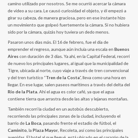
camino utilizado por nosotros. Se me ocurrió acercar la cámara
de video a su cara. Le causó curiosidad el objeto, y él empezó a
girar su cabeza, de manera graciosa, pero en ese instante hizo
un movimiento que golpeó fuertemente la cámara. Si no hubiera
sido por la cámara, quizás hoy tuviera un dedo menos.
Pasaron unos días más. El 16 de febrero, fue el día de
emprender el regreso, aunque aún incluía una escala en
Buenos
Aires
con duración de 3 días. Ya ahí, en la Capital Federal, recorrí
de nuevo los principales lugares, al igual que la municipalidad de
Tigre, ubicada al norte, cuyo viaje a través de tren convencional
y del tren turístico “
Tren de la Costa
”, lleva como una hora en
llegar. En ese lugar, salen paseos marítimos a través del delta del
Río de la Plata
. Ahí el agua es color café, ya que el agua
contiene tierra que arrastra desde las altas y lejanas montañas.
También recorrí la ciudad en un autobús descubierto,
recorriendo las principales zonas de la ciudad, incluyendo el
barrio de
La Boca
, pasando frente el estadio de fútbol, el
Caminito
, la
Plaza Mayor
, Recoleta, así como las principales
avenidas. El hotel al que llegué, está ubicado en el corazón de la