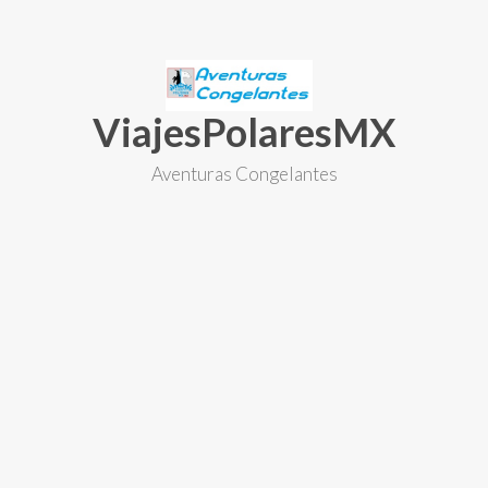
Skip
to
content
ViajesPolaresMX
Aventuras Congelantes