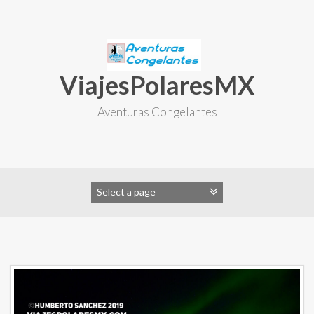
Skip
to
content
ViajesPolaresMX
Aventuras Congelantes