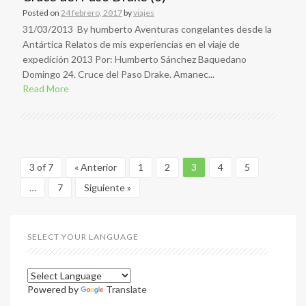
Posted on
24 febrero, 2017
by
viajes
31/03/2013 By humberto Aventuras congelantes desde la
Antártica Relatos de mis experiencias en el viaje de
expedición 2013 Por: Humberto Sánchez Baquedano
Domingo 24. Cruce del Paso Drake. Amanec...
Read More
3 of 7
« Anterior
1
2
3
4
5
…
7
Siguiente »
SELECT YOUR LANGUAGE
Powered by
Translate