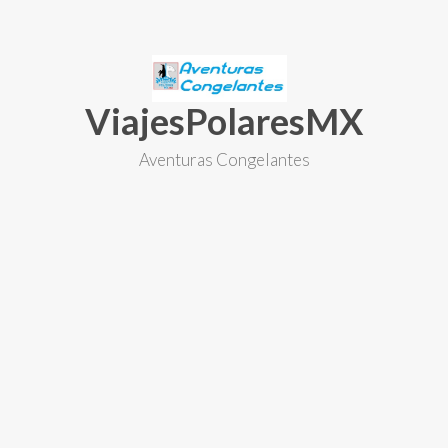
Skip
to
content
ViajesPolaresMX
Aventuras Congelantes